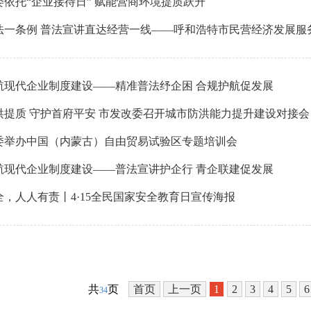
委依托“企业接待日” 赋能营商环境提质跃升
法一条例 普法宣讲直达经营一线——呼和浩特市民营经济发展服务局
航现代企业制度建设——精准普法纾企困 合规护航促发展
洪提质 守护首府平安 市发改委召开城市防洪能力提升建设对接会
委举办中国（内蒙古）自由贸易试验区专题培训会
航现代企业制度建设——普法宣讲护企行 青企联建促发展
全，人人有责丨4·15全民国家安全教育日宣传海报
共
页
首页
上一页
1
2
3
4
5
6
34